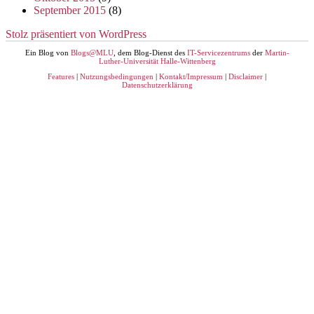
September 2015
(8)
Stolz präsentiert von WordPress
Ein Blog von
Blogs@MLU
, dem Blog-Dienst des
IT-Servicezentrums
der
Martin-
Luther-Universität Halle-Wittenberg
Features
|
Nutzungsbedingungen
|
Kontakt/Impressum
|
Disclaimer
|
Datenschutzerklärung