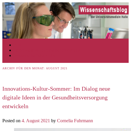
Zum Inhalt wechseln
Zum sekundären Inhalt wechseln
Start
Hauptmenü
Impressum & Datenschutzerklärung
Wissenschaftskalender
ARCHIV FÜR DEN MONAT:
AUGUST 2021
Innovations-Kultur-Sommer: Im Dialog neue
digitale Ideen in der Gesundheitsversorgung
entwickeln
Posted on
4. August 2021
by
Cornelia Fuhrmann