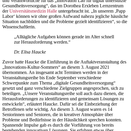
und Verantwortliche für das „Innovation Lab für digital unterstützte
Gesundheitsversorgung“, das im Dorothea Erxleben Lernzentrum
der
Universitätsmedizin Halle
untergebracht ist. „In unserem ‚Papp
Labor‘ können wir ohne großen Aufwand nahezu jegliche häusliche
Situation nachbilden und die Probleme gezielt identifizieren“, so die
Wissenschaftlerin.
„Alltägliche Aufgaben können gerade im Alter schnell
zur Herausforderung werden.“
Dr. Elisa Haucke
Zuvor hatte Haucke die Einführung in die Auftaktveranstaltung des
„Innovations-Kultur-Sommers“ an diesem 3. August 2021
übernommen. An insgesamt acht Terminen werden in der
Veranstaltungsreihe bis Ende September verschiedene
Schwerpunkte zum Thema „digitale Gesundheitsversorgung“
gesetzt und ganz verschiedene Zielgruppen angesprochen, sich zu
beteiligen. „Unsere Veranstaltungsreihe soll auch dazu dienen, die
Herausforderungen zu identifizieren und gemeinsam Lösungen zu
entwickeln“, erläutert Haucke. Dafür sei die Einbeziehung der
Betroffenen sehr wichtig. An diesem 3. August waren es 14
Seniorinnen und Senioren, die in kreativer Atmosphäre über
Probleme und Bedürfnisse in der Häuslichkeit sprechen konnten.
Spannende Impulse gab es durch die Vorführung von bereits
bestehenden innovativen Lösungen. Sie erfuhren etwas über