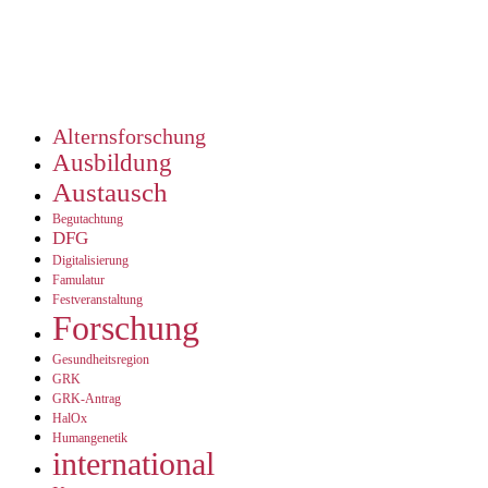
Alternsforschung
Ausbildung
Austausch
Begutachtung
DFG
Digitalisierung
Famulatur
Festveranstaltung
Forschung
Gesundheitsregion
GRK
GRK-Antrag
HalOx
Humangenetik
international