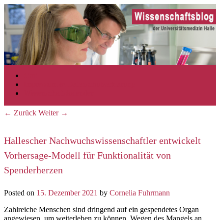
Zum Inhalt wechseln
Zum sekundären Inhalt wechseln
Start
Hauptmenü
Impressum & Datenschutzerklärung
Wissenschaftskalender
←
Zurück
Weiter
→
Beitrags-Navigation
Hallescher Nachwuchswissenschaftler entwickelt
Vorhersage-Modell für Funktionalität von
Spenderherzen
Posted on
15. Dezember 2021
by
Cornelia Fuhrmann
Zahlreiche Menschen sind dringend auf ein gespendetes Organ
angewiesen, um weiterleben zu können. Wegen des Mangels an