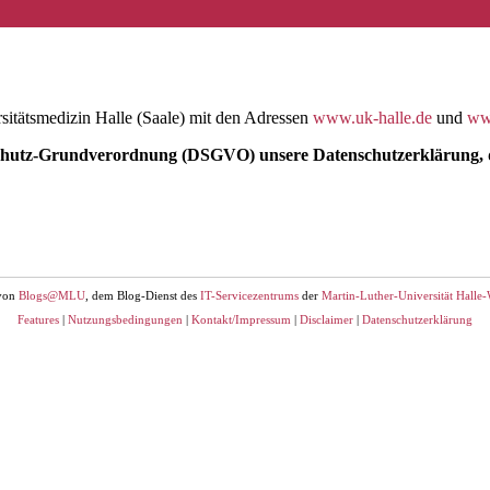
sitätsmedizin Halle (Saale) mit den Adressen
www.uk-halle.de
und
www
chutz-Grundverordnung (DSGVO) unsere Datenschutzerklärung, 
 von
Blogs@MLU
, dem Blog-Dienst des
IT-Servicezentrums
der
Martin-Luther-Universität Halle-
Features
|
Nutzungsbedingungen
|
Kontakt/Impressum
|
Disclaimer
|
Datenschutzerklärung