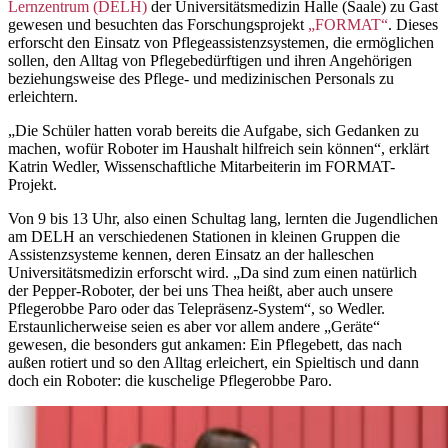
Lernzentrum (DELH)
der Universitätsmedizin Halle (Saale) zu Gast
gewesen und besuchten das Forschungsprojekt
„FORMAT“
. Dieses
erforscht den Einsatz von Pflegeassistenzsystemen, die ermöglichen
sollen, den Alltag von Pflegebedürftigen und ihren Angehörigen
beziehungsweise des Pflege- und medizinischen Personals zu
erleichtern.
„Die Schüler hatten vorab bereits die Aufgabe, sich Gedanken zu
machen, wofür Roboter im Haushalt hilfreich sein können“, erklärt
Katrin Wedler, Wissenschaftliche Mitarbeiterin im FORMAT-
Projekt.
Von 9 bis 13 Uhr, also einen Schultag lang, lernten die Jugendlichen
am DELH an verschiedenen Stationen in kleinen Gruppen die
Assistenzsysteme kennen, deren Einsatz an der halleschen
Universitätsmedizin erforscht wird. „Da sind zum einen natürlich
der Pepper-Roboter, der bei uns Thea heißt, aber auch unsere
Pflegerobbe Paro oder das Telepräsenz-System“, so Wedler.
Erstaunlicherweise seien es aber vor allem andere „Geräte“
gewesen, die besonders gut ankamen: Ein Pflegebett, das nach
außen rotiert und so den Alltag erleichert, ein Spieltisch und dann
doch ein Roboter: die kuschelige Pflegerobbe Paro.