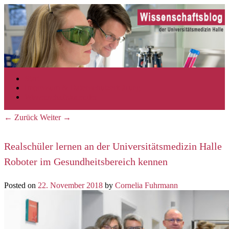
Zum Inhalt wechseln
Zum sekundären Inhalt wechseln
Start
Hauptmenü
Impressum & Datenschutzerklärung
Wissenschaftskalender
←
Zurück
Weiter
→
Beitrags-Navigation
Realschüler lernen an der Universitätsmedizin Halle
Roboter im Gesundheitsbereich kennen
Posted on
22. November 2018
by
Cornelia Fuhrmann