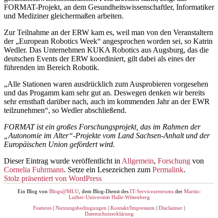
FORMAT-Projekt, an dem Gesundheitswissenschaftler, Informatiker
und Mediziner gleichermaßen arbeiten.
Zur Teilnahme an der ERW kam es, weil man von den Veranstaltern
der „European Robotics Week“ angesprochen worden sei, so Katrin
Wedler. Das Unternehmen KUKA Robotics aus Augsburg, das die
deutschen Events der ERW koordiniert, gilt dabei als eines der
führenden im Bereich Robotik.
„Alle Stationen waren ausdrücklich zum Ausprobieren vorgesehen
und das Progamm kam sehr gut an. Deswegen denken wir bereits
sehr ernsthaft darüber nach, auch im kommenden Jahr an der EWR
teilzunehmen“, so Wedler abschließend.
FORMAT ist ein großes Forschungsprojekt, das im Rahmen der
„Autonomie im Alter“-Projekte vom Land Sachsen-Anhalt und der
Europäischen Union gefördert wird.
Dieser Eintrag wurde veröffentlicht in
Allgemein
,
Forschung
von
Cornelia Fuhrmann
. Setze ein Lesezeichen zum
Permalink
.
Stolz präsentiert von WordPress
Ein Blog von
Blogs@MLU
, dem Blog-Dienst des
IT-Servicezentrums
der
Martin-
Luther-Universität Halle-Wittenberg
Features
|
Nutzungsbedingungen
|
Kontakt/Impressum
|
Disclaimer
|
Datenschutzerklärung