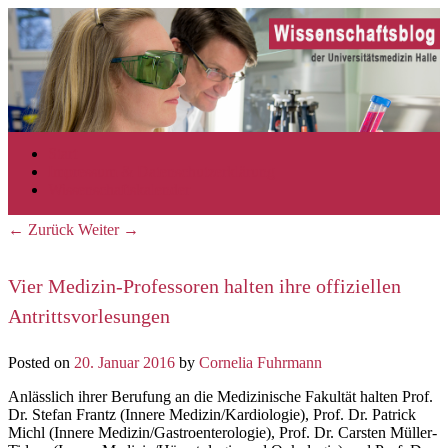
Zum Inhalt wechseln
Zum sekundären Inhalt wechseln
Start
Hauptmenü
Impressum & Datenschutzerklärung
Wissenschaftskalender
←
Zurück
Weiter
→
Beitrags-Navigation
Vier Medizin-Professoren halten ihre offiziellen
Antrittsvorlesungen
Posted on
20. Januar 2016
by
Cornelia Fuhrmann
Anlässlich ihrer Berufung an die Medizinische Fakultät halten Prof.
Dr. Stefan Frantz (Innere Medizin/Kardiologie), Prof. Dr. Patrick
Michl (Innere Medizin/Gastroenterologie), Prof. Dr. Carsten Müller-