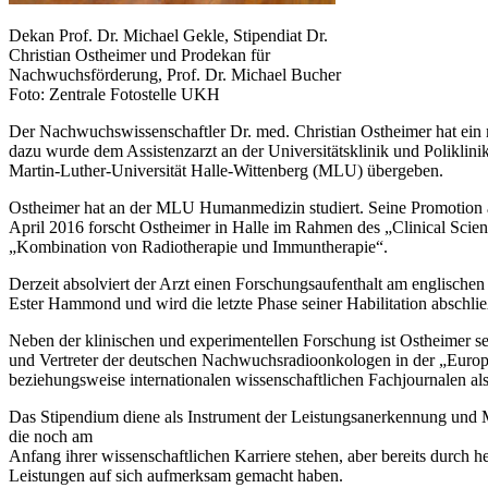
Dekan Prof. Dr. Michael Gekle, Stipendiat Dr.
Christian Ostheimer und Prodekan für
Nachwuchsförderung, Prof. Dr. Michael Bucher
Foto: Zentrale Fotostelle UKH
Der Nachwuchswissenschaftler Dr. med. Christian Ostheimer hat ein m
dazu wurde dem Assistenzarzt an der Universitätsklinik und Poliklin
Martin-Luther-Universität Halle-Wittenberg (MLU) übergeben.
Ostheimer hat an der MLU Humanmedizin studiert. Seine Promotion au
April 2016 forscht Ostheimer in Halle im Rahmen des „Clinical Scien
„Kombination von Radiotherapie und Immuntherapie“.
Derzeit absolviert der Arzt einen Forschungsaufenthalt am englische
Ester Hammond und wird die letzte Phase seiner Habilitation abschli
Neben der klinischen und experimentellen Forschung ist Ostheimer s
und Vertreter der deutschen Nachwuchsradioonkologen in der „Europea
beziehungsweise internationalen wissenschaftlichen Fachjournalen al
Das Stipendium diene als Instrument der Leistungsanerkennung und Mo
die noch am
Anfang ihrer wissenschaftlichen Karriere stehen, aber bereits durch 
Leistungen auf sich aufmerksam gemacht haben.