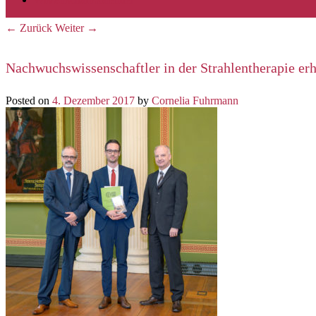
←
Zurück
Weiter
→
Beitrags-Navigation
Nachwuchswissenschaftler in der Strahlentherapie er
Posted on
4. Dezember 2017
by
Cornelia Fuhrmann