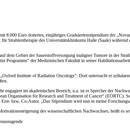
it 8.000 Euro dotiertes, einjähriges Graduiertenstipendium der „Novar
ik für Strahlentherapie des Universitätsklinikums Halle (Saale) währ
f dem Gebiet der Sauerstoffversorgung maligner Tumore in der Strahl
tist Programms“ der Medizinischen Fakultät in seiner Habiltationsarbe
n „Oxford Institute of Radiation Oncology“. Dort untersucht er zellul
eßen.
ehr engagiert im akademischen Bereich, u.a. ist er Sprecher der Nac
n Organisation for Research and Treatment of Cancer“ (EORTC). Seine 
s Erst- bzw. Co-Autor. „Das Stipendium wird nun in meine Forschungsar
tivationssteigerung des wissenschaftlichen Nachwuchses, heißt es seite
herausragende