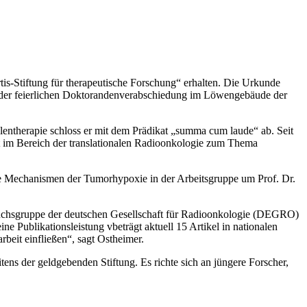
tis-Stiftung für therapeutische Forschung“ erhalten. Die Urkunde
end der feierlichen Doktorandenverabschiedung im Löwengebäude der
entherapie schloss er mit dem Prädikat „summa cum laude“ ab. Seit
it im Bereich der translationalen Radioonkologie zum Thema
aere Mechanismen der Tumorhypoxie in der Arbeitsgruppe um Prof. Dr.
hwuchsgruppe der deutschen Gesellschaft für Radioonkologie (DEGRO)
Publikationsleistung vbeträgt aktuell 15 Artikel in nationalen
beit einfließen“, sagt Ostheimer.
ns der geldgebenden Stiftung. Es richte sich an jüngere Forscher,