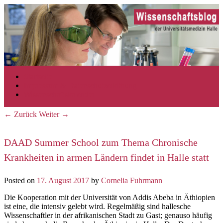
Zum Inhalt wechseln
Zum sekundären Inhalt wechseln
Startseite
Hauptmenü
Impressum & Datenschutzerklärung
Wissenschaftskalender
←
Zurück
Weiter
→
Beitrags-Navigation
DAAD Summer School zum Thema Chronische
Krankheiten in armen Ländern findet in Halle statt
Posted on
17. August 2017
by
Cornelia Fuhrmann
Die Kooperation mit der Universität von Addis Abeba in Äthiopien
ist eine, die intensiv gelebt wird. Regelmäßig sind hallesche
Wissenschaftler in der afrikanischen Stadt zu Gast; genauso häufig