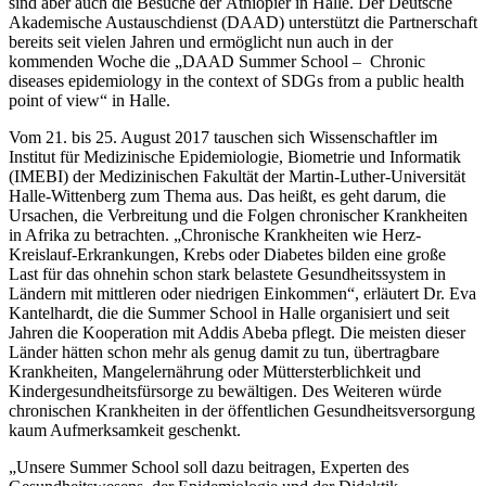
sind aber auch die Besuche der Äthiopier in Halle. Der Deutsche
Akademische Austauschdienst (DAAD) unterstützt die Partnerschaft
bereits seit vielen Jahren und ermöglicht nun auch in der
kommenden Woche die „DAAD Summer School – Chronic
diseases epidemiology in the context of SDGs from a public health
point of view“ in Halle.
Vom 21. bis 25. August 2017 tauschen sich Wissenschaftler im
Institut für Medizinische Epidemiologie, Biometrie und Informatik
(IMEBI) der Medizinischen Fakultät der Martin-Luther-Universität
Halle-Wittenberg zum Thema aus. Das heißt, es geht darum, die
Ursachen, die Verbreitung und die Folgen chronischer Krankheiten
in Afrika zu betrachten. „Chronische Krankheiten wie Herz-
Kreislauf-Erkrankungen, Krebs oder Diabetes bilden eine große
Last für das ohnehin schon stark belastete Gesundheitssystem in
Ländern mit mittleren oder niedrigen Einkommen“, erläutert Dr. Eva
Kantelhardt, die die Summer School in Halle organisiert und seit
Jahren die Kooperation mit Addis Abeba pflegt. Die meisten dieser
Länder hätten schon mehr als genug damit zu tun, übertragbare
Krankheiten, Mangelernährung oder Müttersterblichkeit und
Kindergesundheitsfürsorge zu bewältigen. Des Weiteren würde
chronischen Krankheiten in der öffentlichen Gesundheitsversorgung
kaum Aufmerksamkeit geschenkt.
„Unsere Summer School soll dazu beitragen, Experten des