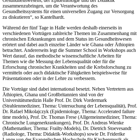
Gesundheitswesens, der Epidemiologie und der Didaktik
zusammenzubringen, um die Verantwortung des
Gesundheitssystems für einen universellen Zugang zur Versorgung
zu diskutieren“, so Kantelhardt.
Während der fünf Tage in Halle werden deshalb einerseits in
verschiedenen Vorträgen zahlreiche Themen im Zusammenhang mit
chronischen Erkrankungen und dem Status im Gesundheitswesen
erörtert und dabei auch einzelne Länder wie Ghana oder Äthiopien
betrachtet. Andererseits legt die Summer School in Workshops auch
Wert darauf, das methodische wissenschaftliche Arbeiten für
Themen wie die Messung der Lebensqualität oder für die
Erforschung chronischer Krankheiten und die Krebsforschung zu
vermitteln oder auch didaktische Fähigkeiten beispielsweise für
Präsentationen oder in der Lehre zu verbessern.
Die Vorträge sind dabei international besetzt. Neben Vertretern aus
Äthiopien, Ghana und Großbritannien sind von der
Universitätsmedizin Halle Prof. Dr. Dirk Vordermark
(Strahlenmediziner, Thema: Untersuchung der Lebensqualität), Prof.
Dr. Rafael Mikolajczyk (Epidemiologe, Thema: Accelerated failure
time models), Prof. Dr. Thomas Frese (Allgemeinmediziner, Thema:
Chronische Lungenerkrankungen), Prof. Dr. Andreas Wienke
(Mathematiker, Thema: Frailty-Models), Dr. Dietrich Stoevesandt
(Radiologe, Thema: Didaktik-Workshops) sowie Dr. Friderike
Lange von der Evangelischen Hochschule für Kirchenmusik als