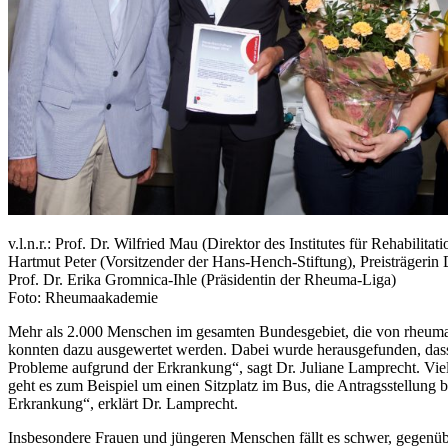
v.l.n.r.: Prof. Dr. Wilfried Mau (Direktor des Institutes für Rehabilitat
Hartmut Peter (Vorsitzender der Hans-Hench-Stiftung), Preisträgerin 
Prof. Dr. Erika Gromnica-Ihle (Präsidentin der Rheuma-Liga)
Foto: Rheumaakademie
Mehr als 2.000 Menschen im gesamten Bundesgebiet, die von rheumat
konnten dazu ausgewertet werden. Dabei wurde herausgefunden, dass m
Probleme aufgrund der Erkrankung“, sagt Dr. Juliane Lamprecht. Viele
geht es zum Beispiel um einen Sitzplatz im Bus, die Antragsstellun
Erkrankung“, erklärt Dr. Lamprecht.
Insbesondere Frauen und jüngeren Menschen fällt es schwer, gegenüb