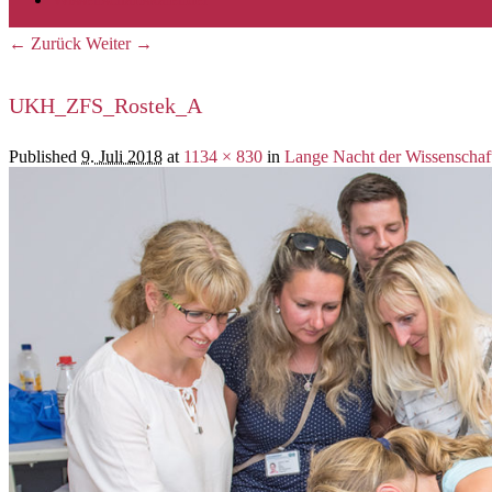
← Zurück
Weiter →
Bilder-Navigation
UKH_ZFS_Rostek_A
Published
9. Juli 2018
at
1134 × 830
in
Lange Nacht der Wissenschaft